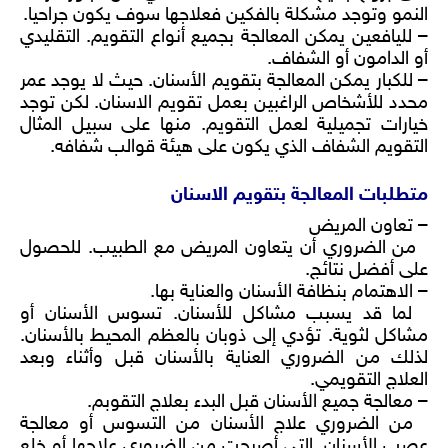
النمو وتوجد مشكلة بالفكين فعلاجها سوف يكون جراحيا.
– لليافعين يمكن المعالجة بجميع أنواع التقويم. التقليدي
أو الدامون أو الشفاف.
– للكبار يمكن المعالجة بتقويم الأسنان. حيث لا يوجد عمر
محدد للأشخاص الراغبين بعمل تقويم الاسنان. لكن توجد
خيارات تجميلية لعمل التقويم. منها على سبيل المثال
التقويم الشفاف الذي يكون على هيئة قوالب شفافه.
متطلبات المعالجة بتقويم الاسنان
– تعاون المريض
من الضروري أن يتعاون المريض مع الطبيب. للحصول
على أفضل نتائج.
– الاهتمام بنظافة الأسنان والعناية بها.
لما قد يسبب مشاكل للأسنان. تسوس الأسنان أو
مشاكل لثوية. تؤدي إلى ذوبان بالعظم المحيط بالأسنان.
لذلك من الضروري العناية بالأسنان قبل وأثناء وبعد
العلاج التقويمي.
– معالجة جميع الأسنان قبل البدء بعلاج التقوبم.
من الضروري علاج الأسنان من التسوس أو معالجة
عصب الأسنان. التي أصبحت من الضروري علاجها أو خلع