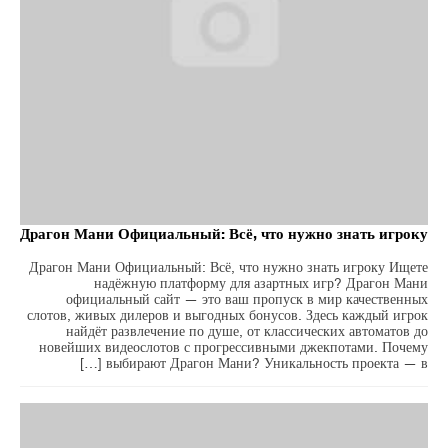
Драгон Мани Официальный: Всё, что нужно знать игроку
Драгон Мани Официальный: Всё, что нужно знать игроку Ищете
надёжную платформу для азартных игр? Драгон Мани
официальный сайт — это ваш пропуск в мир качественных
слотов, живых дилеров и выгодных бонусов. Здесь каждый игрок
найдёт развлечение по душе, от классических автоматов до
новейших видеослотов с прогрессивными джекпотами. Почему
выбирают Драгон Мани? Уникальность проекта — в […]