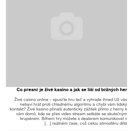
Co přesně je živé kasino a jak se liší od běžných her
Živé casino online – spusťte hru teď a vyhrajte ihned Už vás
nebaví hrát proti chladnému algoritmu a chybí vám lidský
kontakt? Živé kasino přináší autentický zážitek přímo z herny k
vám domů, kde se přes video stream setkáte se skutečným
krupiérem. Během hry můžete s dealerem komunikovat v
reálném čase, což celou atmosféru dělá […]