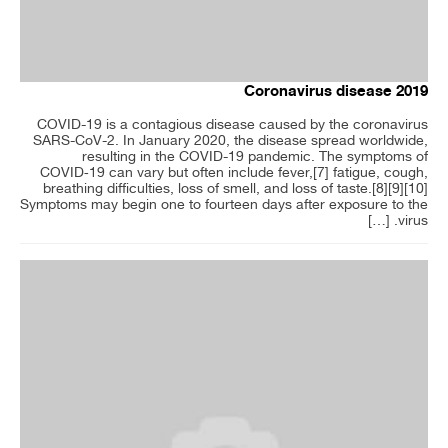
Coronavirus disease 2019
COVID-19 is a contagious disease caused by the coronavirus
SARS-CoV-2. In January 2020, the disease spread worldwide,
resulting in the COVID-19 pandemic. The symptoms of
COVID‑19 can vary but often include fever,[7] fatigue, cough,
breathing difficulties, loss of smell, and loss of taste.[8][9][10]
Symptoms may begin one to fourteen days after exposure to the
virus. […]