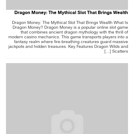
Dragon Money: The Mythical Slot That Brings Wealth
Dragon Money: The Mythical Slot That Brings Wealth What Is
Dragon Money? Dragon Money is a popular online slot game
that combines ancient dragon mythology with the thrill of
modern casino mechanics. This game transports players into a
fantasy realm where fire-breathing creatures guard massive
jackpots and hidden treasures. Key Features Dragon Wilds and
Scatters […]