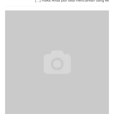
maka Anda pun bisa mencairkan uang ke […]