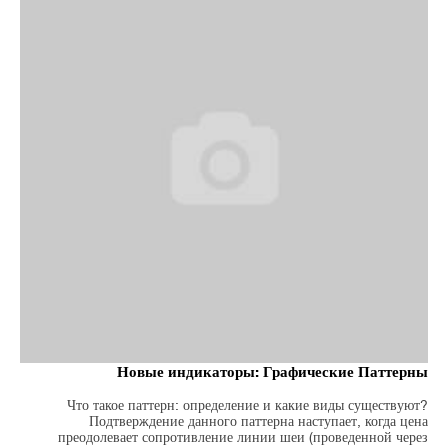
Новые индикаторы: Графические Паттерны
Что такое паттерн: определение и какие виды существуют?
Подтверждение данного паттерна наступает, когда цена
преодолевает сопротивление линии шеи (проведенной через