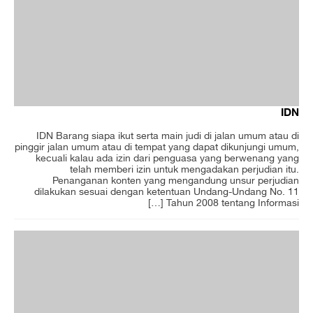
IDN
IDN Barang siapa ikut serta main judi di jalan umum atau di
pinggir jalan umum atau di tempat yang dapat dikunjungi umum,
kecuali kalau ada izin dari penguasa yang berwenang yang
telah memberi izin untuk mengadakan perjudian itu.
Penanganan konten yang mengandung unsur perjudian
dilakukan sesuai dengan ketentuan Undang-Undang No. 11
Tahun 2008 tentang Informasi […]