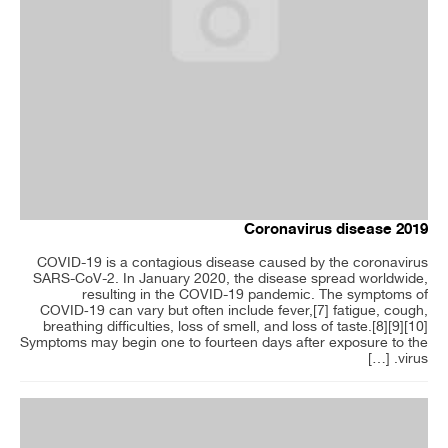
Coronavirus disease 2019
COVID-19 is a contagious disease caused by the coronavirus
SARS-CoV-2. In January 2020, the disease spread worldwide,
resulting in the COVID-19 pandemic. The symptoms of
COVID‑19 can vary but often include fever,[7] fatigue, cough,
breathing difficulties, loss of smell, and loss of taste.[8][9][10]
Symptoms may begin one to fourteen days after exposure to the
virus. […]